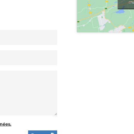
ma
nées.