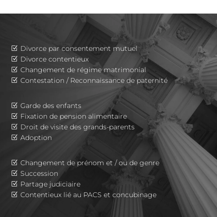
Divorce par consentement mutuel
Z
Divorce contentieux
Z
Changement de régime matrimonial
Z
Contestation / Reconnaissance de paternité
Z
Garde des enfants
Z
Fixation de pension alimentaire
Z
Droit de visite des grands-parents
Z
Adoption
Z
Changement de prénom et / ou de genre
Z
Succession
Z
Partage judiciaire
Z
Contentieux lié au PACS et concubinage
Z