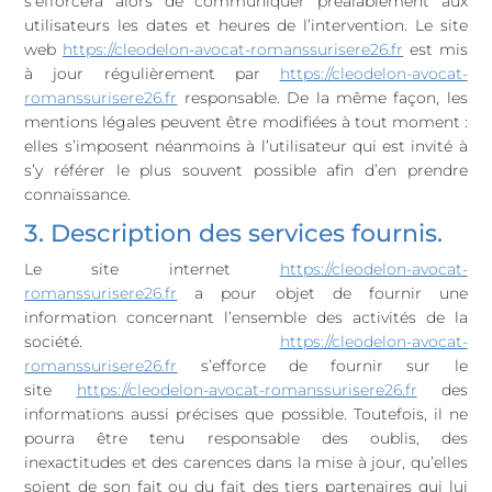
s’efforcera alors de communiquer préalablement aux
utilisateurs les dates et heures de l’intervention. Le site
web
https://cleodelon-avocat-romanssurisere26.fr
est mis
à jour régulièrement par
https://cleodelon-avocat-
romanssurisere26.fr
responsable. De la même façon, les
mentions légales peuvent être modifiées à tout moment :
elles s’imposent néanmoins à l’utilisateur qui est invité à
s’y référer le plus souvent possible afin d’en prendre
connaissance.
3. Description des services fournis.
Le site internet
https://cleodelon-avocat-
romanssurisere26.fr
a pour objet de fournir une
information concernant l’ensemble des activités de la
société.
https://cleodelon-avocat-
romanssurisere26.fr
s’efforce de fournir sur le
site
https://cleodelon-avocat-romanssurisere26.fr
des
informations aussi précises que possible. Toutefois, il ne
pourra être tenu responsable des oublis, des
inexactitudes et des carences dans la mise à jour, qu’elles
soient de son fait ou du fait des tiers partenaires qui lui