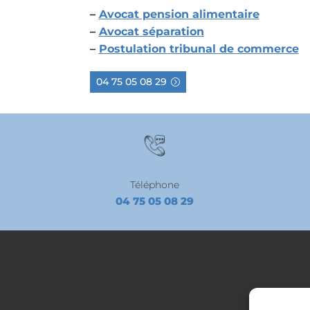
–
Avocat pension alimentaire
–
Avocat séparation
–
Postulation tribunal de commerce
04 75 05 08 29
Téléphone
04 75 05 08 29