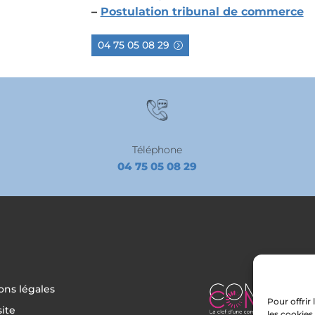
–
Postulation tribunal de commerce
04 75 05 08 29
Téléphone
04 75 05 08 29
ons légales
Pour offrir
site
les cookies